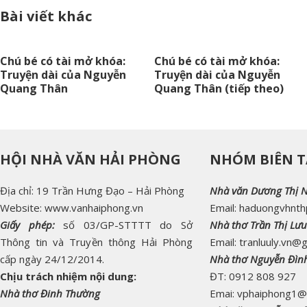
Bài viết khác
Chú bé có tài mở khóa:
Chú bé có tài mở khóa:
Truyện dài của Nguyễn
Truyện dài của Nguyễn
Quang Thân
Quang Thân (tiếp theo)
HỘI NHÀ VĂN HẢI PHÒNG
NHÓM BIÊN T
Địa chỉ: 19 Trần Hưng Đạo – Hải Phòng
Nhà văn Dương Thị 
Website: www.vanhaiphong.vn
Email: haduongvhnt
Giấy phép:
số 03/GP-STTTT do Sở
Nhà thơ Trần Thị Lưu
Thông tin và Truyền thông Hải Phòng
Email: tranluuly.vn@
cấp ngày 24/12/2014.
Nhà thơ Nguyễn Đìn
Chịu trách nhiệm nội dung:
ĐT: 0912 808 927
Nhà thơ Đinh Thường
Emai: vphaiphong1@