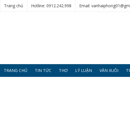
Trang chủ
Hotline: 0912.242.998
Email: vanhaiphong01@gm
TRANG CHỦ
TIN TỨC
THƠ
LÝ LUẬN
VĂN XUÔI
T